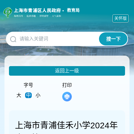
无
障
教育局
碍
关怀版
操
作
说
搜一下
明
跳
转
到
网
返回上一级
站
导
航
字号
打印
区
大
中
小
跳
转
到
主
要
上海市青浦佳禾小学2024年
内