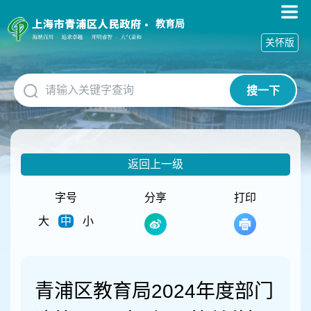
无
障
教育局
碍
关怀版
操
作
说
搜一下
明
跳
转
到
网
返回上一级
站
导
航
字号
分享
打印
区
大
中
小
跳
转
到
主
要
青浦区教育局2024年度部门
内