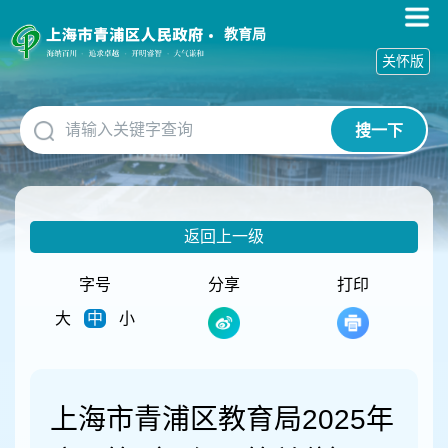
无
障
教育局
碍
关怀版
操
作
说
搜一下
明
跳
转
到
网
返回上一级
站
导
航
字号
分享
打印
区
大
中
小
跳
转
到
主
要
上海市青浦区教育局2025年
内