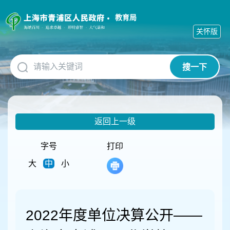
无
障
教育局
碍
关怀版
操
作
说
搜一下
明
跳
转
到
网
返回上一级
站
导
航
字号
打印
区
大
中
小
跳
转
到
主
要
2022年度单位决算公开——
内