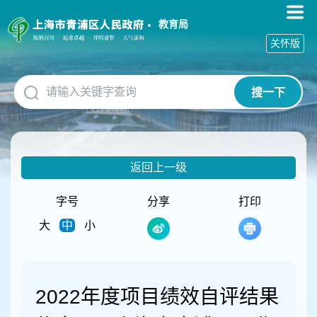
无
障
教育局
碍
关怀版
操
作
说
搜一下
明
跳
转
到
网
返回上一级
站
导
航
字号
分享
打印
区
大
中
小
跳
转
到
主
要
2022年度项目绩效自评结果
内