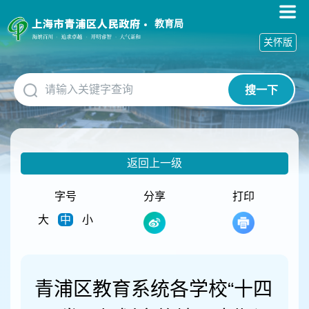
无
障
教育局
碍
关怀版
操
作
说
搜一下
明
跳
转
到
网
返回上一级
站
导
航
字号
分享
打印
区
大
中
小
跳
转
到
主
要
青浦区教育系统各学校“十四
内