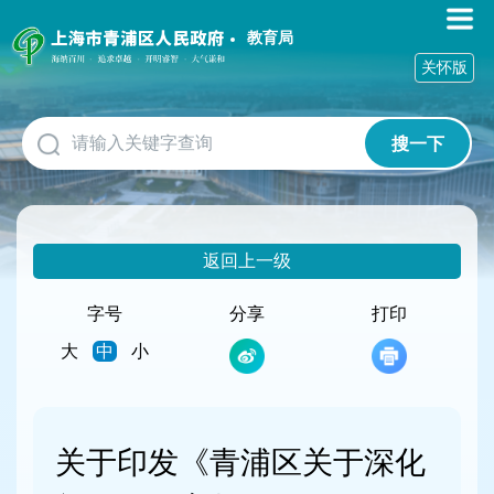
无
障
教育局
碍
关怀版
操
作
说
搜一下
明
跳
转
到
网
返回上一级
站
导
航
字号
分享
打印
区
大
中
小
跳
转
到
主
要
关于印发《青浦区关于深化
内