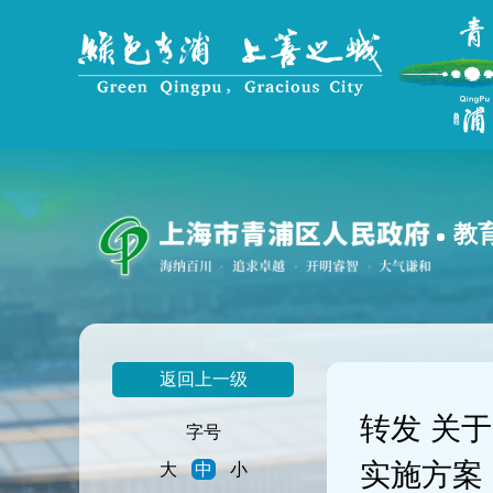
无
障
碍
操
作
说
明
跳
转
到
教
网
站
导
航
区
跳
返回上一级
转
到
转发 关
主
字号
要
实施方案
大
中
小
内