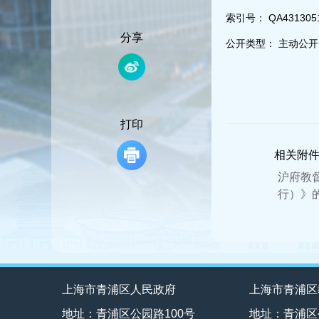
容
区
索引号：
QA4313051
域
分享
公开类型：
主动公开
打印
相关附
沪府教
行）》的
上海市青浦区人民政府
上海市青浦区
地址：青浦区公园路100号
地址：青浦区