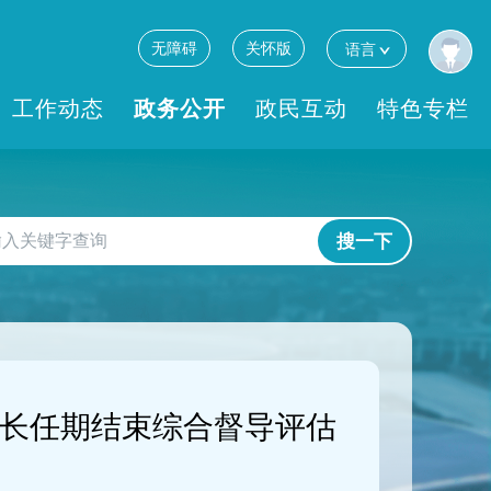
无障碍
关怀版
语言
工作动态
政务公开
政民互动
特色专栏
搜一下
）长任期结束综合督导评估