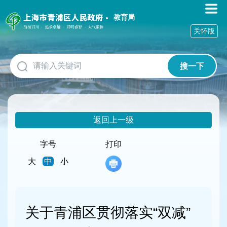
无
障
教育局
碍
关怀版
操
作
说
搜一下
明
跳
转
到
网
返回上一级
站
导
航
字号
打印
区
大
中
小
跳
转
到
主
要
关于青浦区贯彻落实“双减”
内