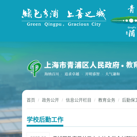
无
障
碍
操
作
说
明
跳
转
到
教
网
站
导
航
区
跳
首页
政务公开
信息公开栏目
教育业务
后勤保
转
到
主
学校后勤工作
要
内