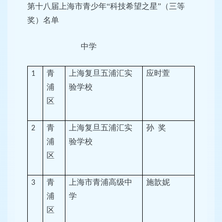
第十八届上海市青少年“科技希望之星”（三等
奖）名单
中学
青
上海复旦五浦汇实
应时萱
1
浦
验学校
区
青
上海复旦五浦汇实
孙
奖
2
浦
验学校
区
青
上海市青浦高级中
施歆妮
3
浦
学
区