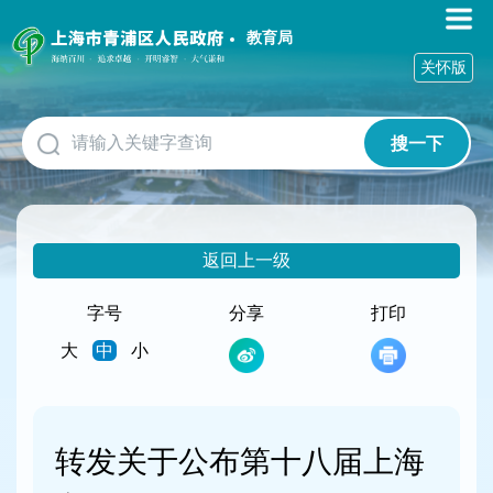
无
障
教育局
碍
关怀版
操
作
说
搜一下
明
跳
转
到
网
返回上一级
站
导
航
字号
分享
打印
区
大
中
小
跳
转
到
主
要
转发关于公布第十八届上海
内