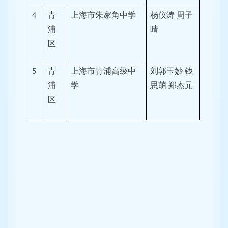
青
上海市朱家角中学
杨仪涛
周子
4
浦
晴
区
青
上海市青浦高级中
刘郭玉妙
钱
5
浦
学
思萌
郑杰元
区