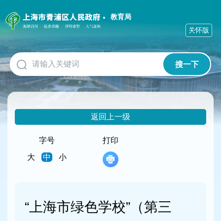
无
障
教育局
碍
关怀版
操
作
说
搜一下
明
跳
转
到
网
返回上一级
站
导
航
字号
打印
区
大
中
小
跳
转
到
主
要
“上海市绿色学校”（第三
内