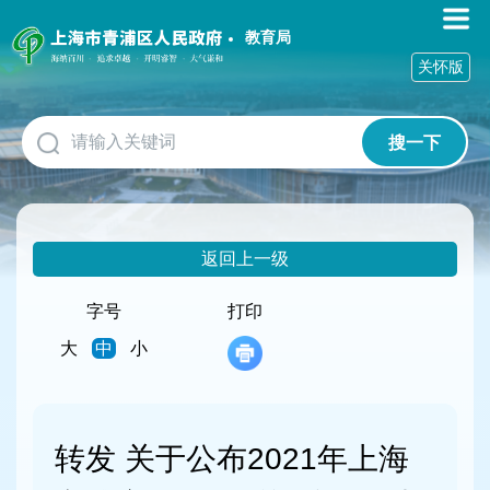
无
障
教育局
碍
关怀版
操
作
说
搜一下
明
跳
转
到
网
返回上一级
站
导
航
字号
打印
区
大
中
小
跳
转
到
主
要
转发 关于公布2021年上海
内