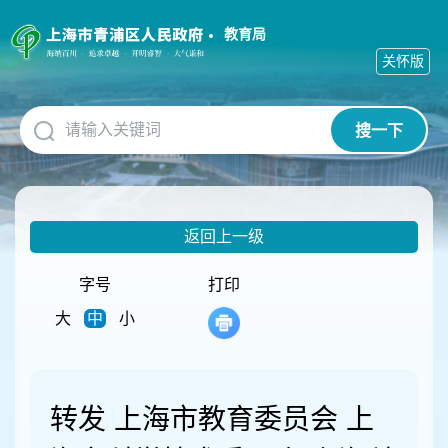
无
障
教育局
碍
关怀版
操
作
说
搜一下
明
跳
转
到
网
返回上一级
站
导
航
字号
打印
区
大
中
小
跳
转
到
主
要
转发 上海市教育委员会 上
内