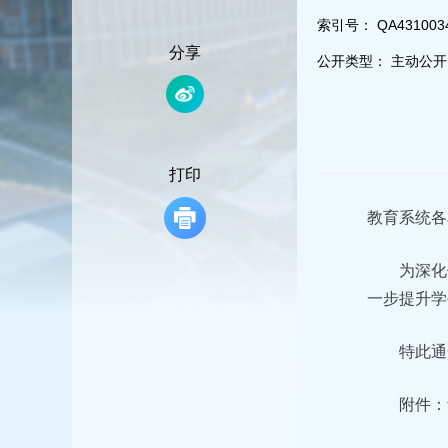
容
区
索引号：
QA431003
域
分享
公开类型：
主动公开
打印
教育系统各
为深化
一步提升学
特此通
附件：