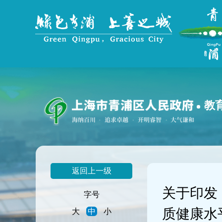
无
障
碍
操
作
说
明
跳
转
到
教
网
站
导
航
区
跳
返回上一级
转
到
关于印发
主
字号
要
质健康水
大
中
小
内