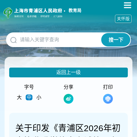
无
障
教育局
碍
关怀版
操
作
说
搜一下
明
跳
转
到
网
返回上一级
站
导
航
字号
分享
打印
区
大
中
小
跳
转
到
主
要
关于印发《青浦区2026年初
内