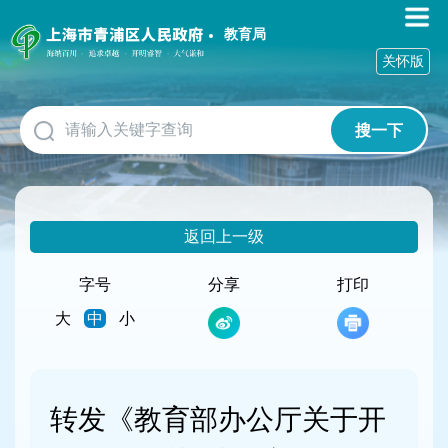
无
障
教育局
碍
关怀版
操
作
说
搜一下
明
跳
转
到
网
返回上一级
站
导
航
字号
分享
打印
区
大
中
小
跳
转
到
主
要
转发《教育部办公厅关于开
内