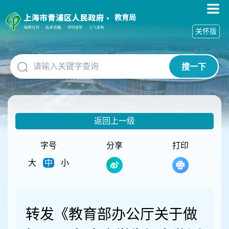
无
障
教育局
碍
关怀版
操
作
说
搜一下
明
跳
转
到
网
返回上一级
站
导
航
字号
分享
打印
区
大
中
小
跳
转
到
主
要
转发《教育部办公厅关于做
内