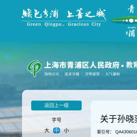
无
障
碍
操
作
说
明
跳
转
到
教
网
站
导
航
区
跳
返回上一级
转
到
关于孙晓
主
字号
要
大
中
小
内
索引号：
QA430601