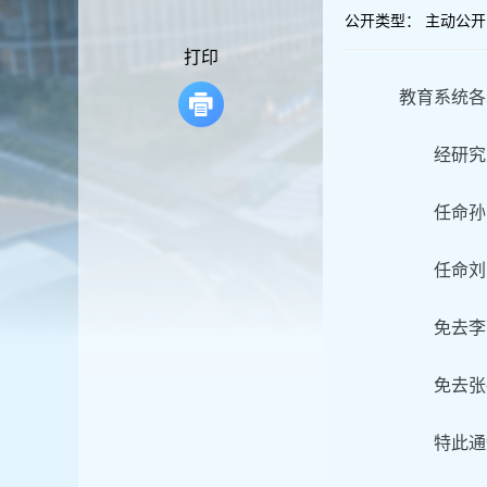
容
公开类型：
主动公开
区
域
打印
教育系统各
经研究
任命孙
任命刘
免去李
免去张
特此通