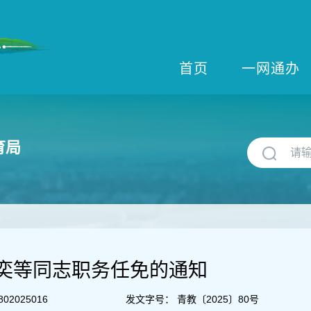
首页
一网通办
育局
奕等同志职务任免的通知
802025016
发文字号：
青教〔2025〕80号