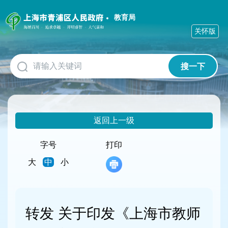
无
障
教育局
碍
关怀版
操
作
说
搜一下
明
跳
转
到
网
返回上一级
站
导
航
字号
打印
区
大
中
小
跳
转
到
主
要
转发 关于印发《上海市教师
内