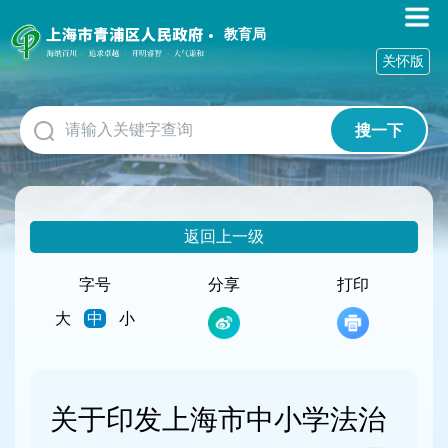
无
障
教育局
碍
关怀版
操
作
说
搜一下
明
跳
转
到
网
返回上一级
站
导
航
字号
分享
打印
区
大
中
小
跳
转
到
主
要
关于印发上海市中小学法治
内