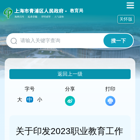
无
障
教育局
碍
关怀版
操
作
说
搜一下
明
跳
转
到
网
返回上一级
站
导
航
字号
分享
打印
区
大
中
小
跳
转
到
主
要
关于印发2023职业教育工作
内