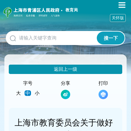
无
障
教育局
碍
关怀版
操
作
说
搜一下
明
跳
转
到
网
返回上一级
站
导
航
字号
分享
打印
区
大
中
小
跳
转
到
主
要
上海市教育委员会关于做好
内