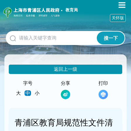
无
障
教育局
碍
关怀版
操
作
说
搜一下
明
跳
转
到
网
返回上一级
站
导
航
字号
分享
打印
区
大
中
小
跳
转
到
主
要
青浦区教育局规范性文件清
内