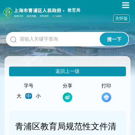
无
障
教育局
碍
关怀版
操
作
说
搜一下
明
跳
转
到
网
返回上一级
站
导
航
字号
分享
打印
区
大
中
小
跳
转
到
主
要
青浦区教育局规范性文件清
内