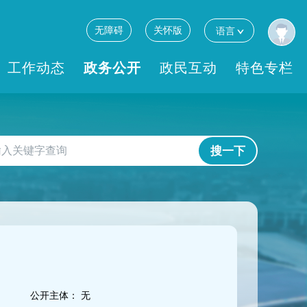
无障碍
关怀版
语言
工作动态
政务公开
政民互动
特色专栏
搜一下
公开主体：
无