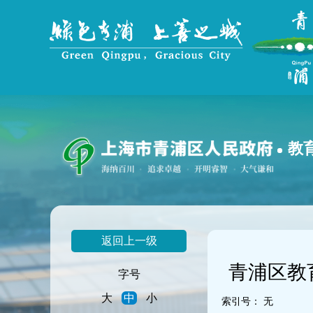
无
障
碍
操
作
说
明
跳
转
到
教
网
站
导
航
区
跳
返回上一级
转
到
青浦区教
主
字号
要
大
中
小
内
索引号：
无