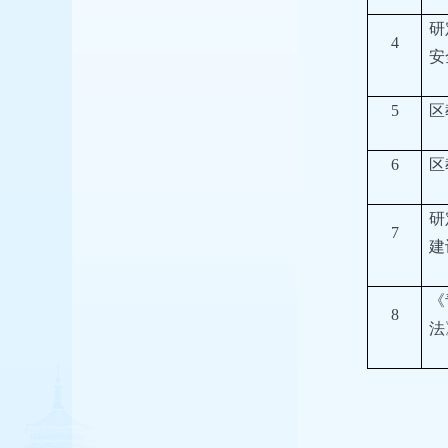
研
4
安
5
区
6
区
研
7
建
《
8
法