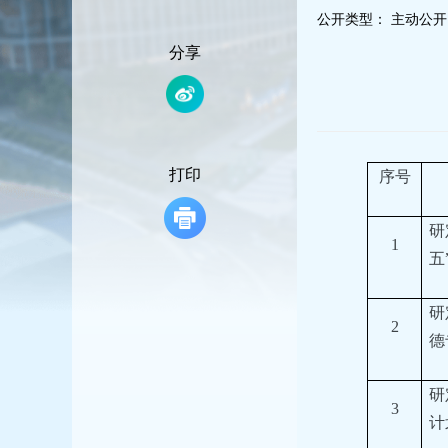
容
公开类型：
主动公开
区
域
分享
打印
序号
研
1
五
研
2
德
研
3
计