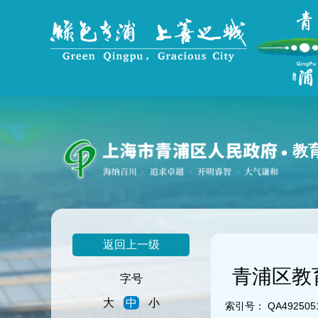
无
障
碍
操
作
说
明
跳
转
到
教
网
站
导
航
区
跳
返回上一级
转
到
青浦区教
主
字号
要
大
中
小
内
索引号：
QA4925051