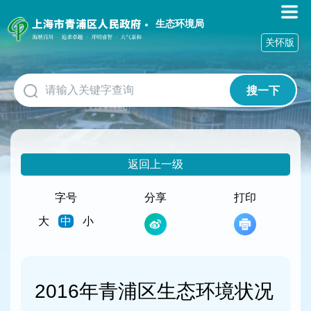
无
障
生态环境局
碍
关怀版
操
作
说
搜一下
明
跳
转
到
网
返回上一级
站
导
航
字号
分享
打印
区
大
中
小
跳
转
到
主
要
2016年青浦区生态环境状况
内