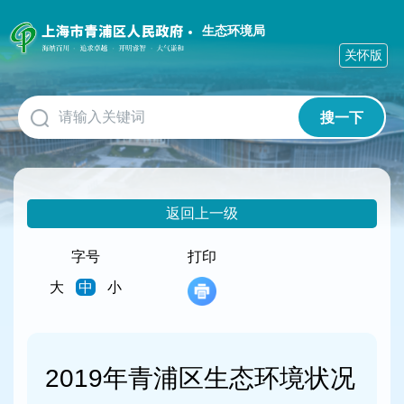
无
障
生态环境局
碍
关怀版
操
作
说
搜一下
明
跳
转
到
网
返回上一级
站
导
航
字号
打印
区
大
中
小
跳
转
到
主
要
2019年青浦区生态环境状况
内