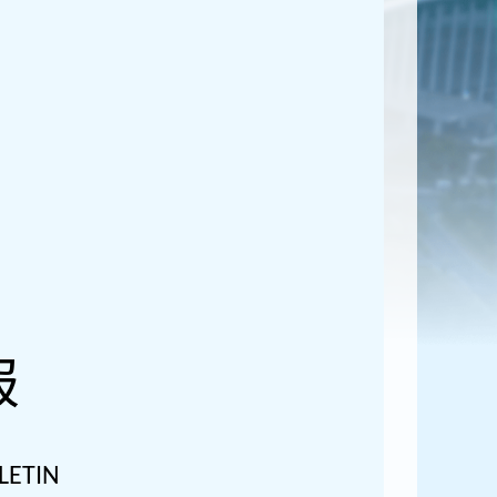
报
LETIN