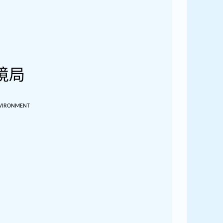
境
局
NVIRONMENT