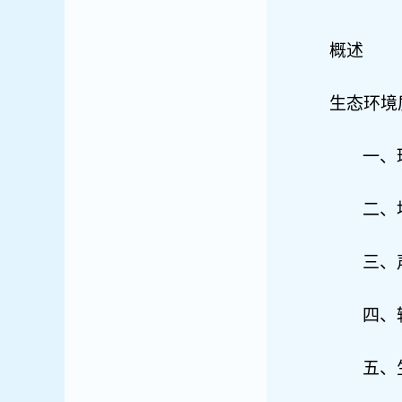
概述
生态环境
一
、
二、
三、
四
、
五
、