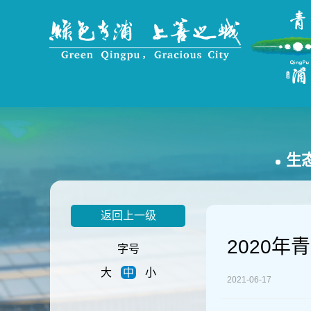
无
障
碍
操
作
说
明
跳
转
到
网
生
站
导
航
区
返回上一级
跳
转
2020
字号
到
主
大
中
小
2021-06-17
要
内