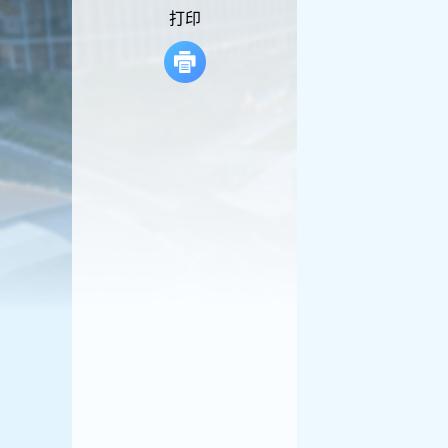
容
打印
区
域