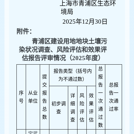
上海市青浦区生态环
境局
2025年12月30日
附件：
青浦区建设用地地块土壤污
染状况调查、风险评估和效果评
估报告评审情况（2025年度）
总
报告类型（括号内
提
报
为不通过数）
交
告
总报
序
从业
报
一
告一
详
风
效
号
单位
告
次
次通
初步调
细
险
果
总
通
过率
查
调
评
评
数
过
查
估
估
数
宝武