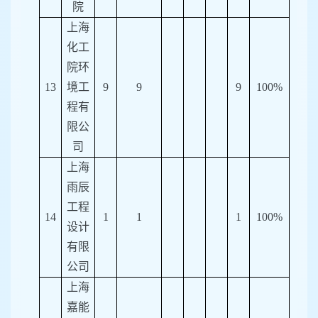
院
上海
化工
院环
13
境工
9
9
9
100%
程有
限公
司
上海
雨辰
工程
14
1
1
1
100%
设计
有限
公司
上海
嘉能