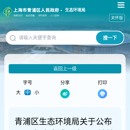
无
障
生态环境局
碍
关怀版
操
作
说
搜一下
明
跳
转
到
网
返回上一级
站
导
航
字号
分享
打印
区
大
中
小
跳
转
到
主
要
青浦区生态环境局关于公布
内