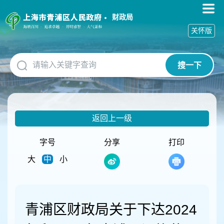
无
障
财政局
碍
关怀版
操
作
说
搜一下
明
跳
转
到
网
返回上一级
站
导
航
字号
分享
打印
区
大
中
小
跳
转
到
主
要
青浦区财政局关于下达2024
内