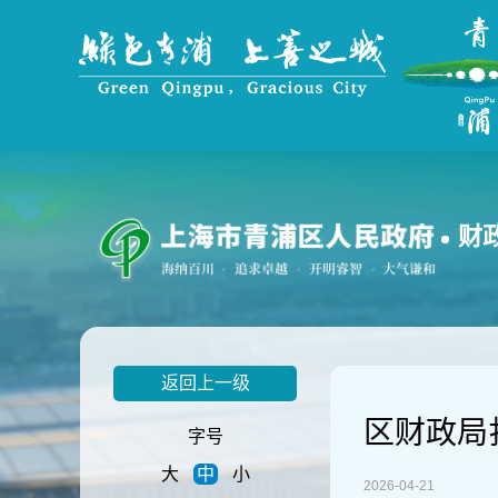
无
障
碍
操
作
说
明
跳
转
到
财
网
站
导
航
区
跳
返回上一级
转
到
区财政局
主
字号
要
大
中
小
内
2026-04-21