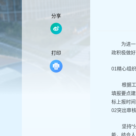
容
区
域
分享
为进一步
政积极做好
打印
01精心组
根据
填报要点建
标上报时间
02突出审
坚持“
能，结合人