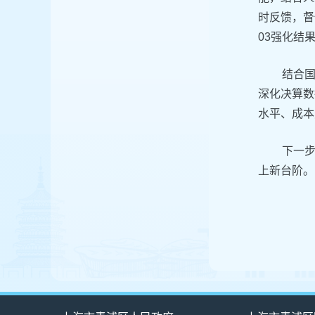
时反馈，督
03强化结
结合
深化决算数
水平、成本
下一
上新台阶。