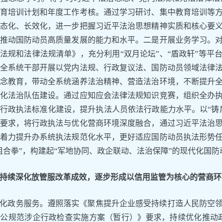
育培训计划和年度工作考核。通过学习研讨、集中教育培训等
态化、长效化，进一步把握习近平法治思想精神实质和核心要
推动国防动员高质量发展的能力和水平。二是开展业务学习。
法规和法律法规清单》，充分利用“双月论坛”、“盾政轩”等平
全系统干部开展以党内法规、行政复议法、国防动员领域法律
念教育，带动全系统涵养法治精神、营造法治环境，不断提升
化法治队伍建设。通过应知应会法律法规知识竞赛，组织全办
行政执法标准化建设，提升执法人员依法行政能力水平。以“铸
要求，将行政执法与优化营商环境深度融合，通过习近平法治
着力提升办系统执法规范化水平，更好适应国防动员执法形势
组合拳”，构建起“军地协同、政企联动、法治保障”的现代化国
持续深化放管服改革成效，逐步形成以信用监管为核心的营商环
化政务服务。遵照落实《聚焦提升企业感受持续打造人民防空
公规范涉企行政检查实施方案（暂行）》要求，持续优化推动