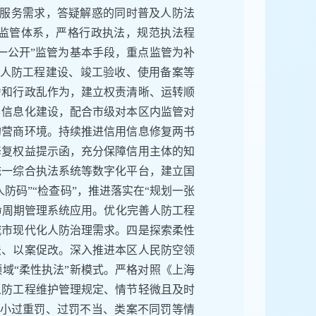
解服务需求，答疑解惑的同时普及人防法
监管体系，严格行政执法，规范执法程
一公开”监管为基本手段，重点监管为补
涵盖人防工程建设、竣工验收、使用备案等
为和行政乱作为，建立权责清晰、运转顺
、信息化建设，配合市级对本区内监管对
的营商环境。持续推进信用信息修复两书
修复权益提示函，充分保障信用主体的知
统一综合执法系统等数字化平台，建立国
防码”“检查码”，推进落实在“规划一张
生命周期管理系统应用。优化完善人防工程
城市现代化人防治理需求。四是探索柔性
法、以案促改。深入推进本区人民防空领
域“柔性执法”新模式。严格对照《上海
人防工程维护管理规定、情节轻微且及时
免小过重罚、过罚不当、类案不同罚等情