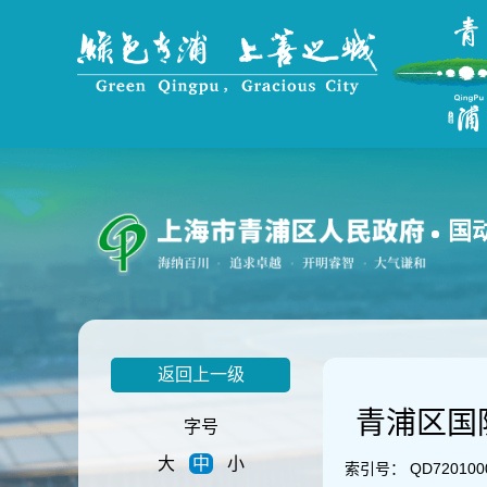
无
障
碍
操
作
说
明
跳
转
到
国
网
站
导
航
区
跳
返回上一级
转
到
青浦区国
主
字号
要
大
中
小
内
索引号：
QD720100