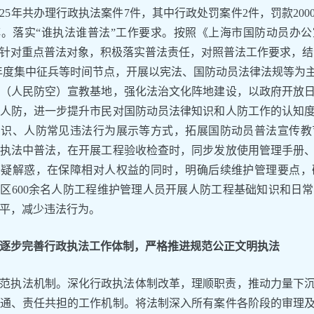
025年共办理行政执法案件7件，其中行政处罚案件2件，罚款20
。落实“谁执法谁普法”工作要求。按照《上海市国防动员办公室
针对重点普法对象，积极落实普法责任，对照普法工作要求，结
年度集中征兵等时间节点，开展以宪法、国防动员法律法规等为
（人民防空）宣教基地，强化法治文化阵地建设，以政府开放
人防，进一步提升市民对国防动员法律知识和人防工作的认知
知识、人防常见违法行为展示等方式，拓展国防动员普法宣传教
执法中普法，在开展工程验收检查时，同步发放使用管理手册
答疑解惑，在保障相对人权益的同时，明确后续维护管理要点，
区600余名人防工程维护管理人员开展人防工程基础知识和日
平，减少违法行为。
逐步完善行政执法工作体制，严格推进规范公正文明执法
范执法机制。深化行政执法体制改革，理顺职责，推动力量下
通、责任共担的工作机制。将法制深入所有案件各阶段的审理