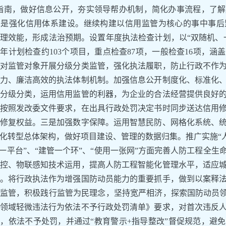
指南，做好信息公开，夯实领导帮办机制，简化办事流程，了
二是强化信用体系建设。继续构建以信用监管为核心的事中事后
理效能，形成法治预期。设置年度执法检查计划，以“双随机、
年计划检查约103个项目，重点检查87项，一般检查16项，
对监管对象开展分级分类监管，强化执法履职，防止行政不作
力、廉洁高效的执法体制机制。加强信息公开制度化、标准化
分级分类，运用信用监管的利器，为企业的合法经营提供良好
按照发改委文件要求，在出具行政处罚决定书时同步送达信用
修复权益。三是加强数字保障。运用智慧民防、网格化系统、
化转型总体架构，做好项目建设、管理的数据归集。推广实施“人
询一平台”、“建管一个环”、“使用一张网”方面完善人防工程全
控、物联感知技术运用，提高人防工程智能化管理水平，适应
。将行政执法作为增强国防动员能力的重要抓手，做到以案释
监管，积极践行监管为民理念，坚持宽严相济，探索国防动员领
领域轻微违法行为依法不予行政处罚清单》要求，对首次违反
，依法不予处罚，并通过“教育警示+指导整改”督促规范，避