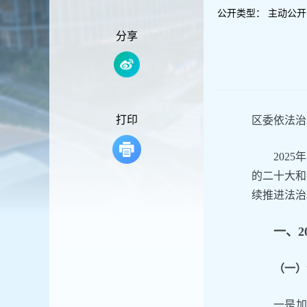
容
公开类型：
主动公开
区
域
分享
打印
区委依法治
202
的二十大和
续推进法治
一、
（一）
一是