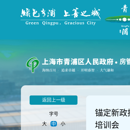
无
障
碍
操
作
说
明
跳
转
到
房
网
站
导
航
区
跳
返回上一级
转
到
锚定新政
主
字号
要
培训会
大
中
小
内