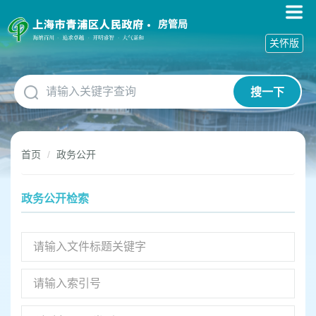
无
障
房管局
碍
关怀版
操
作
说
搜一下
明
跳
转
到
首页
政务公开
网
站
导
政务公开检索
航
区
跳
转
到
主
要
内