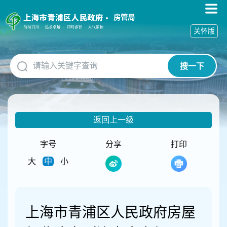
无
障
房管局
碍
关怀版
操
作
说
搜一下
明
跳
转
到
网
返回上一级
站
导
航
字号
分享
打印
区
大
中
小
跳
转
到
主
要
上海市青浦区人民政府房屋
内