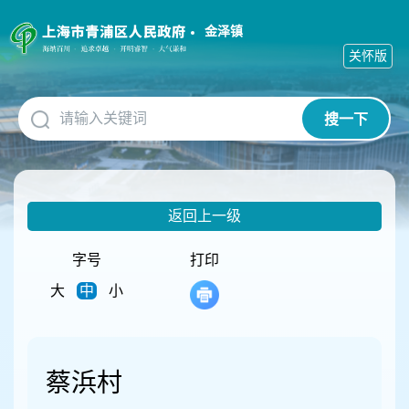
无
障
金泽镇
碍
关怀版
操
作
说
搜一下
明
跳
转
到
网
返回上一级
站
导
航
字号
打印
区
大
中
小
跳
转
到
主
要
蔡浜村
内