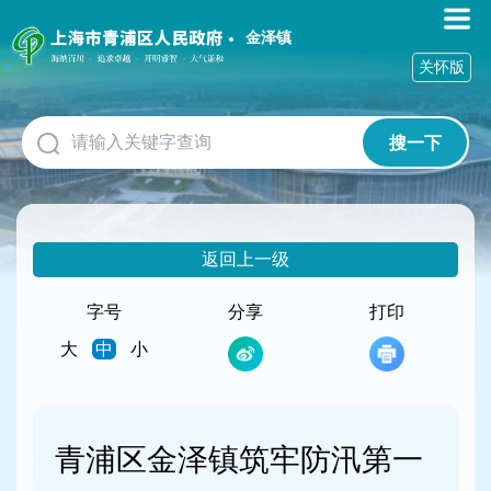
无
障
金泽镇
碍
关怀版
操
作
说
搜一下
明
跳
转
到
网
返回上一级
站
导
航
字号
分享
打印
区
大
中
小
跳
转
到
主
要
青浦区金泽镇筑牢防汛第一
内