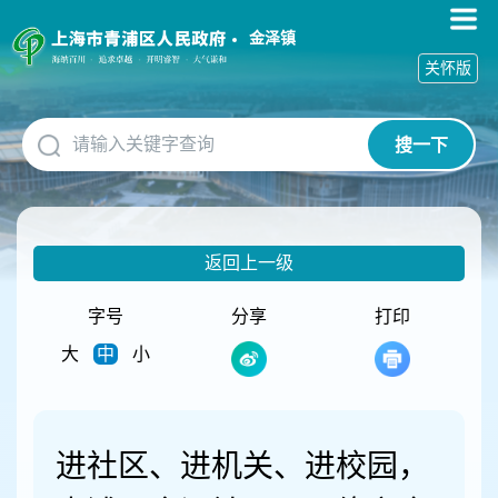
无
障
金泽镇
碍
关怀版
操
作
说
搜一下
明
跳
转
到
网
返回上一级
站
导
航
字号
分享
打印
区
大
中
小
跳
转
到
主
要
进社区、进机关、进校园，
内