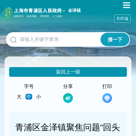
无
障
金泽镇
碍
关怀版
操
作
说
搜一下
明
跳
转
到
网
返回上一级
站
导
航
字号
分享
打印
区
大
中
小
跳
转
到
主
要
青浦区金泽镇聚焦问题“回头
内