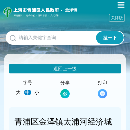
无
障
金泽镇
碍
关怀版
操
作
说
搜一下
明
跳
转
到
网
返回上一级
站
导
航
字号
分享
打印
区
大
中
小
跳
转
到
主
要
青浦区金泽镇太浦河经济城
内