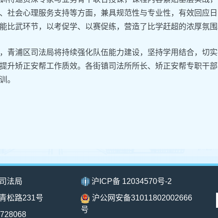
、社会心理服务支持等方面，兼具规范性与专业性，有效回应日
能比武环节，以考促学、以赛促练，营造了比学赶超的浓厚氛围
，青浦区司法局将持续强化队伍能力建设，坚持学用结合，切实
提升矫正安帮工作质效。
各街镇司法所所长、矫正安帮专职干部
训。
司法局
沪ICP备 12034570号-2
青松路231号
沪公网安备31011802002666
号
728068