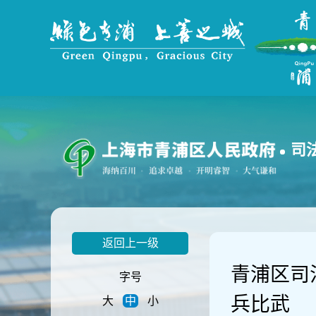
无
障
碍
操
作
说
明
跳
转
到
司
网
站
导
航
区
跳
返回上一级
转
到
青浦区司
主
字号
要
兵比武
大
中
小
内