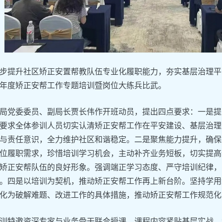
步提升社区矫正安置帮教队伍专业化履职能力，夯实基层治理平安
年度矫正安帮工作专题培训暨岗位大练兵比武。
局党委委员、副局长贾长伟作开班动员，提出四点要求：一是提
要求全体参训人员切实认清矫正安帮工作在平安建设、基层治理
与责任意识，全力维护社区和谐稳定。二是聚焦能力提升，确保
位履职需求，珍惜培训学习机会，主动补齐业务短板，切实提高
矫正安帮队伍的良好形象。强调端正学习态度、严守培训纪律，
。四是以培训为契机，推动矫正安帮工作再上新台阶。坚持学用
化为破解难题、改进工作的具体措施，推动矫正安帮工作规范化
训特邀资深专家与业务骨干联合授课，课程内容紧贴基层实战，