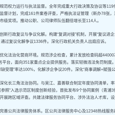
‌规范权力运行与执法监督。全年完成重大行政决策及协议等11
监督计划，完成161件案卷评查，严格执法证管理（新办78张，
市级奖项。推动公职、公司律师队伍翻倍增长至114人。
‌创新行政复议与争议化解。构建“复调对接”机制，开展“复议进企
件，通过复议化解争议1336件。深化行政机关负责人出庭应诉。
‌优化法治化营商环境。规范涉企检查，累计发放检查码超4400
服务平台，面向351家重点企业提供服务。落实轻微违法免罚制
容缺受理”率达100%，化解涉企争议20件。深化“商事调解+赋强
‌深化长三角法治协同。与吴江、嘉善联合制定年度协同清单，
案参照”入选示范区制度创新经验，首批发布9个协同案例（青浦
开展跨区域评查。共建法律服务协同平台、涉外法治人才库，设
‌完善公共法律服务体系。区公共法律服务中心及12348热线服务群