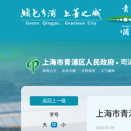
无
障
碍
操
作
说
明
跳
转
到
司
网
站
导
航
区
跳
返回上一级
转
到
上海市青
主
字号
要
大
中
小
内
2026-03-26