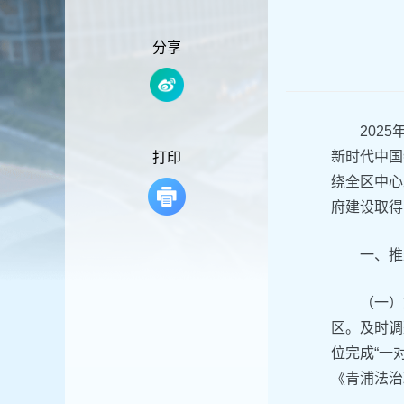
容
区
域
分享
202
新时代中国
打印
绕全区中心
府建设取得
‌一、
（一）
区。及时调
位完成“一
《青浦法治