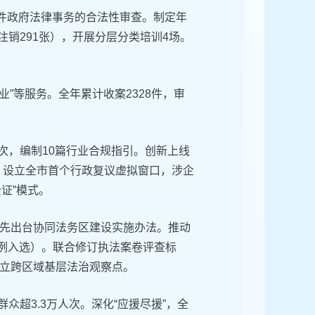
9件政府法律事务的合法性审查。制定年
注销291张），开展分层分类培训4场。
业”等服务。全年累计收案2328件，审
0次，编制10篇行业合规指引。创新上线
度。设立全市首个行政复议虚拟窗口，涉企
公证”模式。
率先出台协同法务区建设实施办法。推动
3例入选）。联合修订执法案卷评查标
立跨区域基层法治观察点。
众超3.3万人次。深化“应援尽援”，全