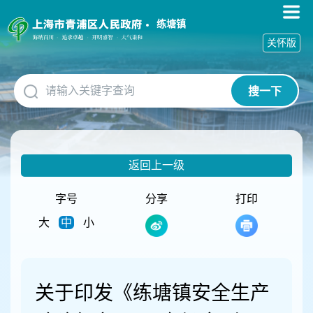
无
障
练塘镇
碍
关怀版
操
作
说
搜一下
明
跳
转
到
网
返回上一级
站
导
航
字号
分享
打印
区
大
中
小
跳
转
到
主
要
关于印发《练塘镇安全生产
内