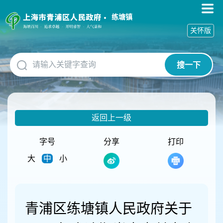
无
障
练塘镇
碍
关怀版
操
作
说
搜一下
明
跳
转
到
网
返回上一级
站
导
航
字号
分享
打印
区
大
中
小
跳
转
到
主
要
青浦区练塘镇人民政府关于
内