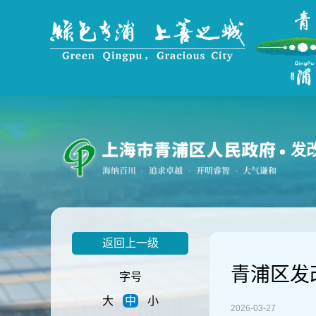
无
障
碍
操
作
说
明
跳
转
到
发
网
站
导
航
区
跳
返回上一级
转
到
青浦区发
主
字号
要
大
中
小
内
2026-03-27