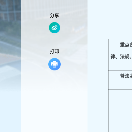
容
区
域
分享
重点
打印
律、法规
普法