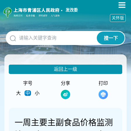
无
障
发改委
碍
关怀版
操
作
说
搜一下
明
跳
转
到
网
返回上一级
站
导
航
字号
分享
打印
区
大
中
小
跳
转
到
主
要
一周主要主副食品价格监测
内