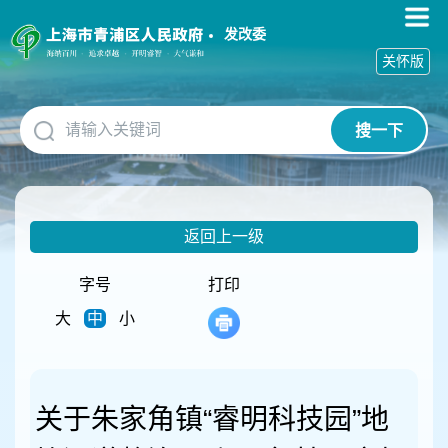
无
障
发改委
碍
关怀版
操
作
说
搜一下
明
跳
转
到
网
返回上一级
站
导
航
字号
打印
区
大
中
小
跳
转
到
主
要
关于朱家角镇“睿明科技园”地
内