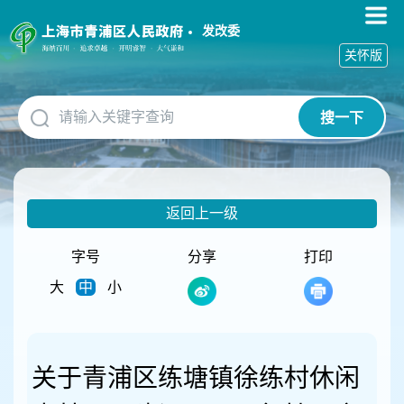
无
障
发改委
碍
关怀版
操
作
说
搜一下
明
跳
转
到
网
返回上一级
站
导
航
字号
分享
打印
区
大
中
小
跳
转
到
主
要
关于青浦区练塘镇徐练村休闲
内